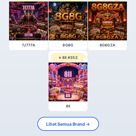
7J777A
8G8G
8G8GZA
⭐ 8II #352
8II
Lihat Semua Brand →